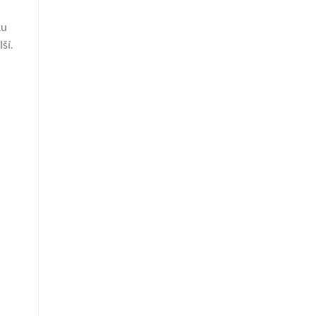
ku
ší.