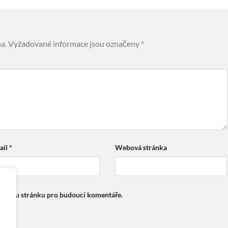
a.
Vyžadované informace jsou označeny
*
ail
*
Webová stránka
webovou stránku pro budoucí komentáře.