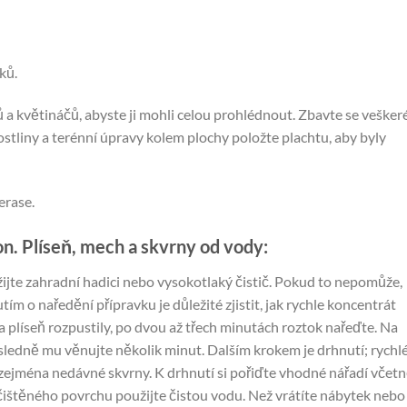
ků.
ů a květináčů, abyste ji mohli celou prohlédnout. Zbavte se veške
rostliny a terénní úpravy kolem plochy položte plachtu, aby byly
erase.
ton. Plíseň, mech a skvrny od vody:
ijte zahradní hadici nebo vysokotlaký čistič. Pokud to nepomůže,
 o naředění přípravku je důležité zjistit, jak rychle koncentrát
 a plíseň rozpustily, po dvou až třech minutách roztok nařeďte. Na
ásledně mu věnujte několik minut. Dalším krokem je drhnutí; rychl
zejména nedávné skvrny. K drhnutí si pořiďte vhodné nářadí včet
čištěného povrchu použijte čistou vodu. Než vrátíte nábytek nebo