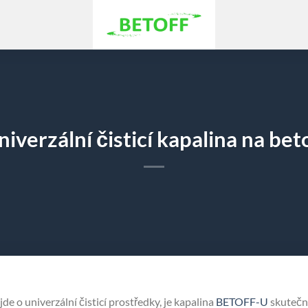
niverzální čisticí kapalina na bet
de o univerzální čisticí prostředky, je kapalina
BETOFF-U
skuteč