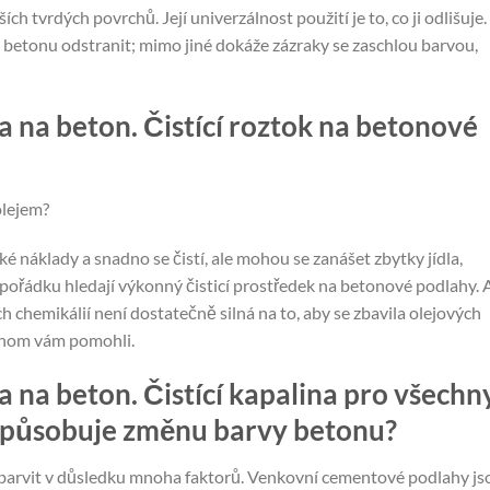
ích tvrdých povrchů. Její univerzálnost použití je to, co ji odlišuje.
z betonu odstranit; mimo jiné dokáže zázraky se zaschlou barvou,
na na beton. Čistící roztok na betonové
olejem?
é náklady a snadno se čistí, ale mohou se zanášet zbytky jídla,
i pořádku hledají výkonný čisticí prostředek na betonové podlahy.
chemikálií není dostatečně silná na to, aby se zbavila olejových
ychom vám pomohli.
na na beton. Čistící kapalina pro všechn
způsobuje změnu barvy betonu?
zbarvit v důsledku mnoha faktorů. Venkovní cementové podlahy js