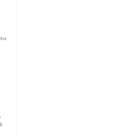
rého
é
ně