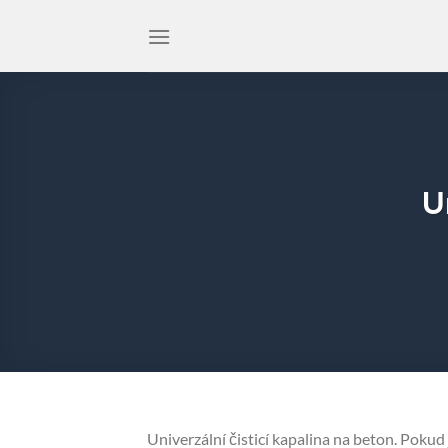
Přeskočit
na
obsah
U
Univerzální čisticí kapalina na beton. Pokud j