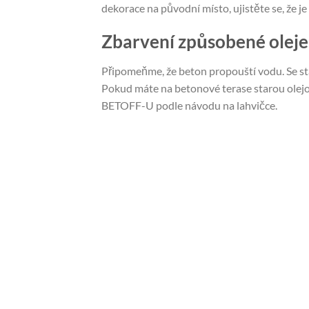
dekorace na původní místo, ujistěte se, že je
Zbarvení způsobené olej
Připomeňme, že beton propouští vodu. Se stá
Pokud máte na betonové terase starou olej
BETOFF-U podle návodu na lahvičce.