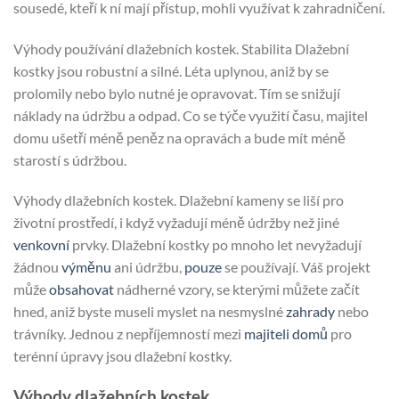
sousedé, kteří k ní mají přístup, mohli využívat k zahradničení.
Výhody používání dlažebních kostek. Stabilita Dlažební
kostky jsou robustní a silné. Léta uplynou, aniž by se
prolomily nebo bylo nutné je opravovat. Tím se snižují
náklady na údržbu a odpad. Co se týče využití času, majitel
domu ušetří méně peněz na opravách a bude mít méně
starostí s údržbou.
Výhody dlažebních kostek. Dlažební kameny se liší pro
životní prostředí, i když vyžadují méně údržby než jiné
venkovní
prvky. Dlažební kostky po mnoho let nevyžadují
žádnou
výměnu
ani údržbu,
pouze
se používají. Váš projekt
může
obsahovat
nádherné vzory, se kterými můžete začít
hned, aniž byste museli myslet na nesmyslné
zahrady
nebo
trávníky. Jednou z nepříjemností mezi
majiteli domů
pro
terénní úpravy jsou dlažební kostky.
Výhody dlažebních kostek.