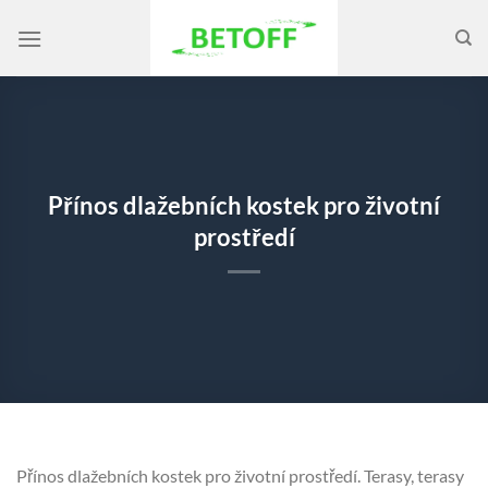
Přeskočit
na
obsah
Přínos dlažebních kostek pro životní
prostředí
Přínos dlažebních kostek pro životní prostředí. Terasy, terasy