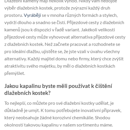
Dlažební kameny mají několik výhod. Nikdy vám nedojde
výběr dlažebních kostek, protože zvýrazní každý druh
prostoru.
Vyrábějí
se v mnoha různých formách a stylech,
vydrží dlouho a snadno se čistí. Příjezdové cesty z dlažebních
kamenů jsou k dispozici v řadě variant. Jakékoli velikosti
příjezdové cesty může vyhovovat alternativa příjezdové cesty
z dlažebních kostek. Než začnete pracovat a rozhodnete se
pro ideální dlažbu, ujistěte se, že jste vzali v úvahu všechny
alternativy. Každý majitel domu nebo firmy, který chce zvýšit
atraktivitu svého majetku, by měl o dlažebních kostkách
přemýšlet.
Jakou kapalinu byste měli používat k čištění
dlažebních kostek?
To nejlepší, co můžete pro své dlažební kostky udělat, je
důkladně je umýt. K tomu potřebujete inovativní přípravek,
který neobsahuje žádné korozivní chemikálie. Shodou
okolností takovou kapalinu v našem sortimentu máme.