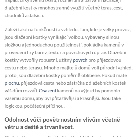
dlažební kostky mnohostranné využití včetně teras, cest,
chodníků a dalších.
Záleží také na funkčnosti a vzhledu. Tam, kde je velký provoz,
jsou dlažební kostky vynikající volbou. vybaveny silnou
složkou a jednoduchou použitelností. pokládka kamenů v
provedení hry barev, textur a povrchových úprav. Dlažební
kostky vytvořily robustní, užitný
povrch
pro příjezdovou
cestu nebo terasu. Mnoho majitelů domů volí přírodní vzhled,
proto jsou dlažební kostky poměrně oblíbené. Pokud máte
plochu
, příjezdová cesta nebo zástrčka z dlažebních kostek
váš dům rozzáří.
Osazení
kamenů na výjezd by pomohlo
vašemu domu, aby byl přitažlivější a krásnější. Jsou také
logickou, počáteční příčinou.
Odolnost vůči povětrnostním vlivům včetně
větru a deště a trvanlivost.