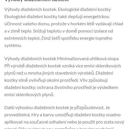
Výhody dlažebních kostek. Ekologické dlažební kostky
Ekologické dlažební kostky také zlepšují energetickou
účinnost vašeho domu, protože v horkém létě vydávají chlad
a v zimě teplo. Snižují teplotu v domě pomocí izolace od
extrémních teplot, čímž šetří spotřebu energie topného
systému.
Výhody dlažebních kostek Minimalizovaná uhlíková stopa
Při výrobě dlažebních kostek vzniká více emisí skleníkových
plynů než u mnoha jiných stavebních výrobků. Dlažební
kostky silně ovlivňují okolní prostředí. Vliv způsobují
dlažební kostky; ochrana životního prostředí je výsledkem
emisí skleníkových plynů.
Další výhodou dlažebních kostek je přizpůsobivost. Je
proveditelná. Hry a barvy umožňují dlažební kostky snadno
aplikovat na současné odhalení nebo je použít pro zcela nový
nápad. Díky svému tvaru, rozměrům a barvám nacházejí