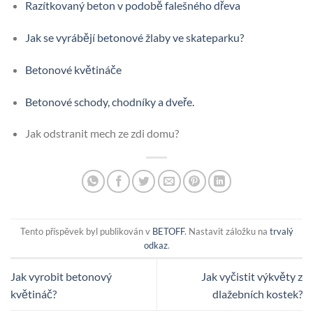
Razítkovaný beton v podobě falešného dřeva
Jak se vyrábějí betonové žlaby ve skateparku?
Betonové květináče
Betonové schody, chodníky a dveře.
Jak odstranit mech ze zdi domu?
Tento příspěvek byl publikován v
BETOFF
. Nastavit záložku na
trvalý
odkaz
.
Jak vyrobit betonový
Jak vyčistit výkvěty z
květináč?
dlažebních kostek?