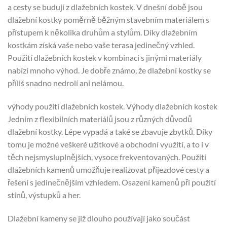
a cesty se budují z dlažebních kostek. V dnešní době jsou
dlažební kostky poměrně běžným stavebním materiálem s
přístupem k několika druhům a stylům. Díky dlažebním
kostkám získá vaše nebo vaše terasa jedinečný vzhled.
Použití dlažebních kostek v kombinaci s jinými materiály
nabízí mnoho výhod. Je dobře známo, že dlažební kostky se
příliš snadno nedrolí ani nelámou.
výhody použití dlažebních kostek. Výhody dlažebních kostek
Jedním z flexibilních materiálů jsou z různých důvodů
dlažební kostky. Lépe vypadá a také se zbavuje zbytků. Díky
tomu je možné veškeré užitkové a obchodní využití, a to i v
těch nejsmysluplnějších, vysoce frekventovaných. Použití
dlažebních kamenů umožňuje realizovat příjezdové cesty a
řešení s jedinečnějším vzhledem. Osazení kamenů při použití
stínů, výstupků a her.
Dlažební kameny se již dlouho používají jako součást