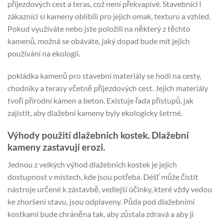
příjezdových cest a teras, což není překvapivé. Stavebníci i
zákazníci si kameny oblíbili pro jejich omak, texturu a vzhled.
Pokud využíváte nebo jste položili na některý z těchto
kamenů, možná se obáváte, jaký dopad bude mít jejich
používání na ekologii.
pokládka kamenů pro stavební materiály se hodí na cesty,
chodníky a terasy včetně příjezdových cest. Jejich materiály
tvoří přírodní kámen a beton. Existuje řada přístupů, jak
zajistit, aby dlažební kameny byly ekologicky šetrné.
Výhody použití dlažebních kostek. Dlažební
kameny zastavují erozi.
Jednou z velkých výhod dlažebních kostek je jejich
dostupnost v místech, kde jsou potřeba. Déšť může čistit
nástroje určené k zástavbě, vedlejší účinky, které vždy vedou
ke zhoršení stavu, jsou odplaveny. Půda pod dlažebními
kostkami bude chráněna tak, aby zůstala zdravá a aby ji