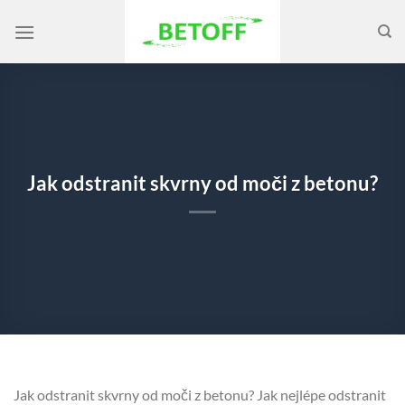
Přeskočit
na
obsah
Jak odstranit skvrny od moči z betonu?
Jak odstranit skvrny od moči z betonu? Jak nejlépe odstranit