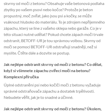
skvrny od moči z betonu? Obsahuje vaše betonová podlaha
zbytky po vašem psovi nebo kočce? Protože je beton
propustný, moč zvířat, jako jsou psi a kočky, se může
vsáknout hluboko do materiálu. To je zdrojem nepříjemného
zápachu, který se line z vašeho sklepa nebo garáže. Co je v
této situaci nutné udělat? Pokud chcete zápach moči trvale
odstranit, BETOFF-UR je tou správnou volbou. Skvrny od
moči se pomocí BETOFF-UR odstraňují snadněji, než si
myslíte. Čtěte dále a dozvíte se postup.
Jak nejlépe odstranit skvrny od moči z betonu? Co dělat,
když si všimnete zápachu zvířecí moči na betonu?
Komplexní příručka
Úplné odstranění psí nebo kočičí moči z betonu vyžaduje
správné odstraňovače zápachu a dostatek trpělivosti.
Nebudete věřit, jak je to snadné a účinné.
Jak nejlépe odstranit skvrny od moči z betonu? Úkolem,