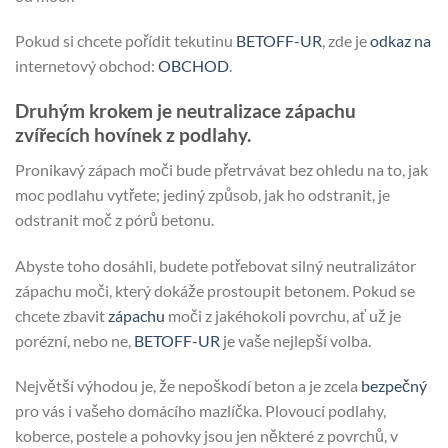
Pokud si chcete pořídit tekutinu
BETOFF-UR
, zde je
odkaz na
internetový obchod:
OBCHOD
.
Druhým krokem je neutralizace zápachu
zvířecích hovínek z podlahy.
Pronikavý zápach moči bude přetrvávat bez ohledu na to, jak
moc podlahu vytřete; jediný způsob, jak ho odstranit, je
odstranit moč z pórů betonu.
Abyste toho dosáhli, budete potřebovat silný neutralizátor
zápachu moči, který dokáže prostoupit betonem. Pokud se
chcete zbavit
zápachu
moči z jakéhokoli povrchu, ať už je
porézní, nebo ne,
BETOFF-UR
je vaše nejlepší volba.
Největší výhodou je, že nepoškodí beton a je zcela
bezpečný
pro vás i vašeho domácího mazlíčka. Plovoucí podlahy,
koberce, postele a pohovky jsou jen některé z povrchů, v