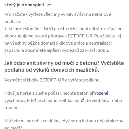
který je třeba splnit, je:
Pro začátek vytřete všechny výkaly zvířat na betonové
podlaze.
Jako profesionální čisticí prostředek a neutralizátor zápachu
doporučujeme tekutý přípravek BETOFF-UR. Používejte jej
na všechny běžné domácí úklidové práce a neutralizaci
zápachu a dosáhnete lepších výsledků za kratší dobu.
Jak odstranit skvrny od moči z betonu? Vyčistěte
podlahu od výkalů domácích mazlíčků.
Vezměte si kbelík BETOFF-UR a vytřete podlahu.
Když je horké a suché počasí, nechte beton
přirozeně
vyschnout; když je chladno a vlhko, použijte ventilátor nebo
topení.
Můžete mi poradit, co dělat, když se na betonu objeví skvrny
od moči?