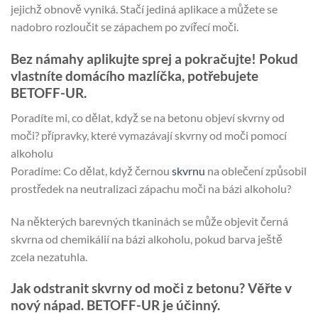
jejichž obnově vyniká. Stačí jediná aplikace a můžete se
nadobro rozloučit se zápachem po zvířecí moči.
Bez námahy aplikujte sprej a pokračujte! Pokud
vlastníte domácího mazlíčka, potřebujete
BETOFF-UR.
Poradíte mi, co dělat, když se na betonu objeví skvrny od
moči? přípravky, které vymazávají skvrny od moči pomocí
alkoholu
Poradíme: Co dělat, když černou
skvrnu
na oblečení způsobil
prostředek na neutralizaci zápachu moči na bázi alkoholu?
Na některých barevných tkaninách se může objevit černá
skvrna od chemikálií na bázi alkoholu, pokud barva ještě
zcela nezatuhla.
Jak odstranit skvrny od moči z betonu? Věřte v
nový nápad. BETOFF-UR je účinný.