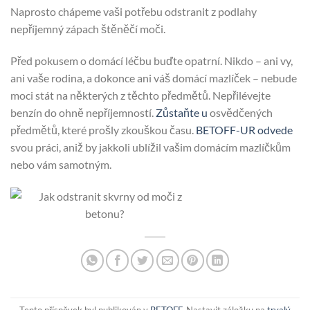
Naprosto chápeme vaši potřebu odstranit z podlahy
nepříjemný zápach štěněčí moči.
Před pokusem o domácí léčbu buďte opatrní. Nikdo – ani vy,
ani vaše rodina, a dokonce ani váš domácí mazlíček – nebude
moci stát na některých z těchto předmětů. Nepřilévejte
benzín do ohně nepříjemností.
Zůstaňte u
osvědčených
předmětů, které prošly zkouškou času.
BETOFF-UR
odvede
svou práci, aniž by jakkoli ublížil vašim domácím mazlíčkům
nebo vám samotným.
Tento příspěvek byl publikován v
BETOFF
. Nastavit záložku na
trvalý