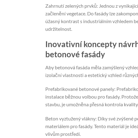
Zahrnutí zelených prvků: Jednou z vynikajíc
začlenění vegetace. Do fasády lze zakomponov
úžasný kontrast s industriálním vzhledem b
udržitelnost.
Inovativní koncepty návr
betonové fasády
Aby betonová fasáda měla zamýšlený vzhled a
izolační vlastnosti a estetický vzhled různýc
Prefabrikované betonové panely: Prefabriko
instalace běžnou volbou pro fasády. Protože
stavbu, je umožněna přesná kontrola kvality
Beton vyztužený vlákny: Díky své zvýšené pe
materiálem pro fasády. Tento materiál je ide
vlivům prostředí.