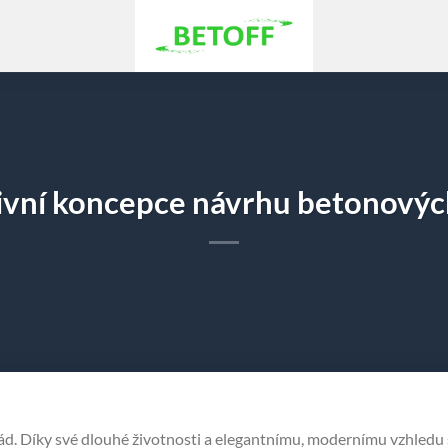
ivní koncepce návrhu betonovýc
d. Díky své dlouhé životnosti a elegantnímu, modernímu vzhledu 