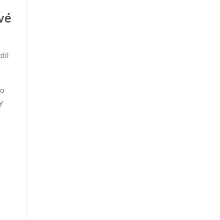
vé
díl
lo
y