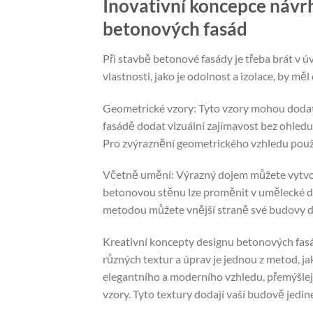
Inovativní koncepce návr
betonových fasád
Při stavbě betonové fasády je třeba brát v ú
vlastnosti, jako je odolnost a izolace, by mě
Geometrické vzory: Tyto vzory mohou dodat
fasádě dodat vizuální zajímavost bez ohledu
Pro zvýraznění geometrického vzhledu použi
Včetně umění: Výrazný dojem můžete vytvo
betonovou stěnu lze proměnit v umělecké dí
metodou můžete vnější straně své budovy do
Kreativní koncepty designu betonových fasá
různých textur a úprav je jednou z metod, j
elegantního a moderního vzhledu, přemýšlej
vzory. Tyto textury dodají vaší budově jedin