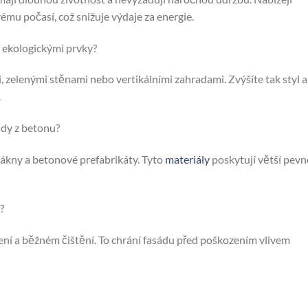
ému počasí, což snižuje výdaje za energie.
 ekologickými prvky?
zelenými stěnami nebo vertikálními zahradami. Zvýšíte tak styl a
.
ády z betonu?
lákny a betonové prefabrikáty. Tyto
materiály
poskytují větší pevn
?
ní a běžném čištění. To chrání fasádu před poškozením vlivem