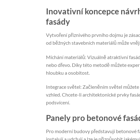
Inovativní koncepce návr
fasády
Vytvoření příznivého prvního dojmu je zásadn
od běžných stavebních materiálů může vnějš
Míchání materiálů: Vizuálně atraktivní fasádu
nebo dřevo. Díky této metodě můžete exper
hloubku a osobitost.
Integrace světel: Začleněním světel můžete 
vzhled. Chcete-li architektonické prvky fasá
podsvícení.
Panely pro betonové fasá
Pro moderní budovy představují betonové fas
instalují a udržují a lze je přizpůsobit jakému