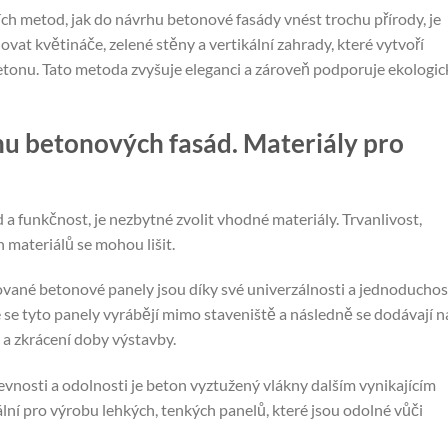
ích metod, jak do návrhu betonové fasády vnést trochu přírody, je
at květináče, zelené stěny a vertikální zahrady, které vytvoří
etonu. Tato metoda zvyšuje eleganci a zároveň podporuje ekologi
hu betonových fasád. Materiály pro
 funkčnost, je nezbytné zvolit vhodné materiály. Trvanlivost,
h materiálů se mohou lišit.
vané betonové panely jsou díky své univerzálnosti a jednoduchos
 se tyto panely vyrábějí mimo staveniště a následně se dodávají n
 a zkrácení doby výstavby.
vnosti a odolnosti je beton vyztužený vlákny dalším vynikajícím
ální pro výrobu lehkých, tenkých panelů, které jsou odolné vůči