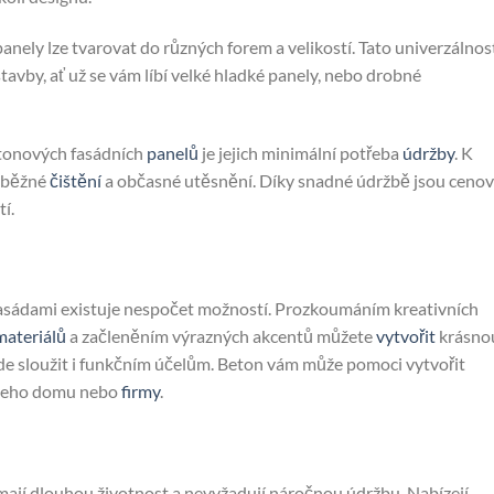
anely lze tvarovat do různých forem a velikostí. Tato univerzálnos
avby, ať už se vám líbí velké hladké panely, nebo drobné
etonových fasádních
panelů
je jejich minimální potřeba
údržby
. K
 běžné
čištění
a občasné utěsnění. Díky snadné údržbě jsou ceno
í.
asádami existuje nespočet možností. Prozkoumáním kreativních
materiálů
a začleněním výrazných akcentů můžete
vytvořit
krásno
de sloužit i funkčním účelům. Beton vám může pomoci vytvořit
vašeho domu nebo
firmy
.
mají dlouhou životnost a nevyžadují náročnou údržbu. Nabízejí