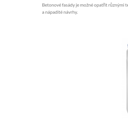
Betonové fasády je možné opatřit různými te
a nápadité návrhy.