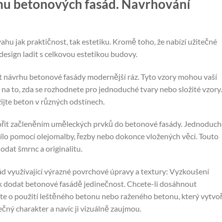
hu betonových fasád. Navrhování
vahu jak praktičnost, tak estetiku. Kromě toho, že nabízí užitečné
l design ladit s celkovou estetikou budovy.
 návrhu betonové fasády modernější ráz. Tyto vzory mohou vaší
 na to, zda se rozhodnete pro jednoduché tvary nebo složité vzory.
jte beton v různých odstínech.
řit začleněním uměleckých prvků do betonové fasády. Jednoduc
lo pomocí olejomalby, řezby nebo dokonce vložených věcí. Touto
dat šmrnc a originalitu.
d využívající výrazné povrchové úpravy a textury: Vyzkoušení
ak dodat betonové fasádě jedinečnost. Chcete-li dosáhnout
te o použití leštěného betonu nebo raženého betonu, který vytvoř
ečný charakter a navíc ji vizuálně zaujmou.