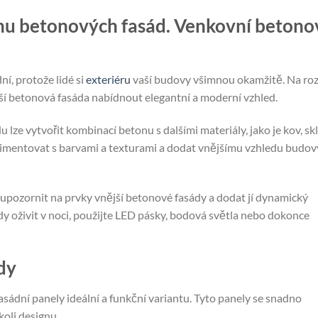
hu betonových fasád. Venkovní betono
í, protože lidé si
exteriéru
vaší budovy všimnou okamžitě. Na roz
í betonová fasáda nabídnout elegantní a moderní vzhled.
 lze vytvořit kombinací betonu s dalšími materiály, jako je kov, sk
imentovat s barvami a texturami a dodat vnějšímu vzhledu budov
upozornit na prvky vnější betonové fasády a dodat jí dynamický
dy oživit v noci, použijte LED pásky, bodová světla nebo dokonce
dy
ádní panely ideální a funkční variantu. Tyto panely se snadno
koli designu.