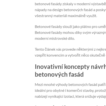
betonové fasády získaly v moderní výstavbě 
nápady na design betonových fasád a posky
všestranný materiál maximálně využít.
Betonové fasády slouží jako plátno pro umě
Betonové fasády mohou díky svým výrazný
moderní mistrovské dílo.
Tento článek vás provede některými z nejkr
vzepřít konvencím a vytvořit něco skutečně 
Inovativní koncepty návr
betonových fasád
Mezi mnohé výhody betonových fasád patří j
ideální pro obytné i komerční stavby, proto
nabízejí vynikající izolaci, která snižuje výdaj