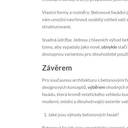
Vlastní formy a rozměry: Betonové fasádní p
vám umožní navrhnout osobitý vzhled vaší st
strukturované.
Snadná údržba: Jednou z hlavních výhod b
tomu, aby vypadaly jako nové,
obvykle
stačí
dostupnou variantou pro dlouhodobé použit
Závěrem
Pro současnou architekturu s betonovými f
designových konceptů,
výběrem
vhodných
fasádu, která kromě estetického vzhledu bu
moderní, módní a dlouhotrvající exteriér 
Jaké jsou výhody betonových fasád?
Betonové fasády jsou energeticky úsporné, 