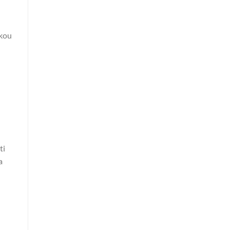
ckou
ti
a