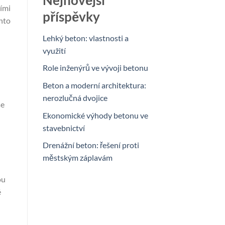
Nejnovější
ími
příspěvky
nto
Lehký beton: vlastnosti a
využití
Role inženýrů ve vývoji betonu
Beton a moderní architektura:
nerozlučná dvojice
se
Ekonomické výhody betonu ve
stavebnictví
Drenážní beton: řešení proti
městským záplavám
ou
é