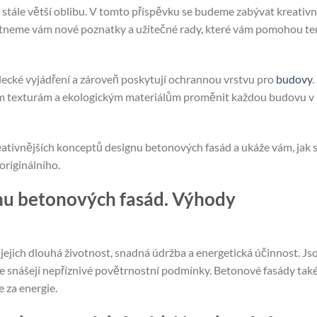
stále větší oblibu. V tomto příspěvku se budeme zabývat kreativn
tneme vám nové poznatky a užitečné rady, které vám pomohou te
lecké vyjádření a zároveň poskytují ochrannou vrstvu pro
budovy
.
m texturám a ekologickým materiálům proměnit každou budovu v
eativnějších konceptů designu betonových fasád a ukáže vám, jak 
originálního.
hu betonových fasád. Výhody
ejich dlouhá životnost, snadná údržba a energetická účinnost. Js
že snášejí nepříznivé povětrnostní podmínky. Betonové fasády tak
e za energie.