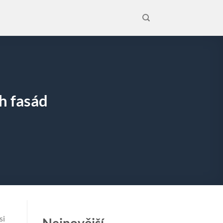
h fasád
si