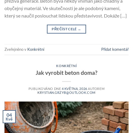
přežívá generace. Beton bývá někdy vnímán jako chladný a
obyčejný materiál. Ve skutečnosti je ale podobný kameni,
který se naučil poslouchat lidskou představivost. Dokáže […]
PŘEČÍST CELÉ
→
Zveřejněno v
Konkrétní
Přidat komentář
KONKRÉTNÍ
Jak vyrobit beton doma?
PUBLIKOVÁNO DNE
4 KVĚTNA, 2026
AUTOREM
KRYSTIAN.GRZYB@OUTLOOK.COM
04
Kvě