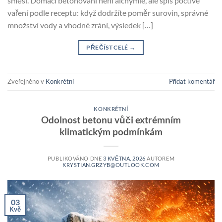
směsi. Domácí betonování není alchymie, ale spíš poctivé
vaření podle receptu: když dodržíte poměr surovin, správné
množství vody a vhodné zrání, výsledek […]
PŘEČÍST CELÉ
→
Zveřejněno v
Konkrétní
Přidat komentář
KONKRÉTNÍ
Odolnost betonu vůči extrémním
klimatickým podmínkám
PUBLIKOVÁNO DNE
3 KVĚTNA, 2026
AUTOREM
KRYSTIAN.GRZYB@OUTLOOK.COM
03
Kvě