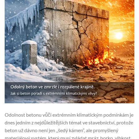
Odolnost betonu vůči extrémním klimatickým podmínkám je
dnes jedním z nejdůležitějších témat ve stavebnictví, protože
beton už dávno není jen „šedý kámen“, ale promyšlený
materiálový systém, který musí zvládat mráz, horko, vlhkost,