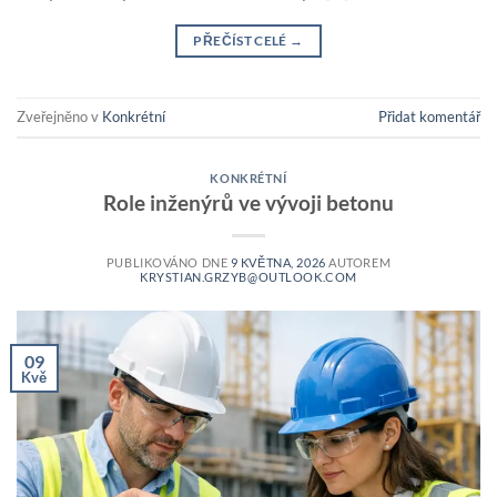
PŘEČÍST CELÉ
→
Zveřejněno v
Konkrétní
Přidat komentář
KONKRÉTNÍ
Role inženýrů ve vývoji betonu
PUBLIKOVÁNO DNE
9 KVĚTNA, 2026
AUTOREM
KRYSTIAN.GRZYB@OUTLOOK.COM
09
Kvě