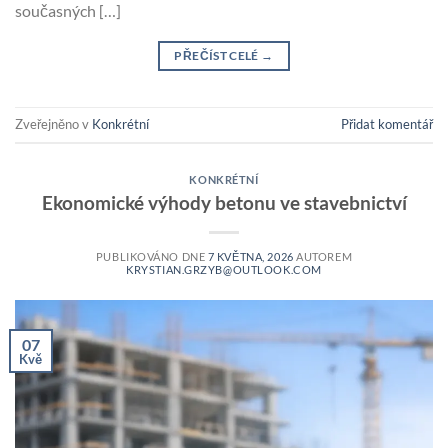
současných […]
PŘEČÍST CELÉ
→
Zveřejněno v
Konkrétní
Přidat komentář
KONKRÉTNÍ
Ekonomické výhody betonu ve stavebnictví
PUBLIKOVÁNO DNE
7 KVĚTNA, 2026
AUTOREM
KRYSTIAN.GRZYB@OUTLOOK.COM
07
Kvě