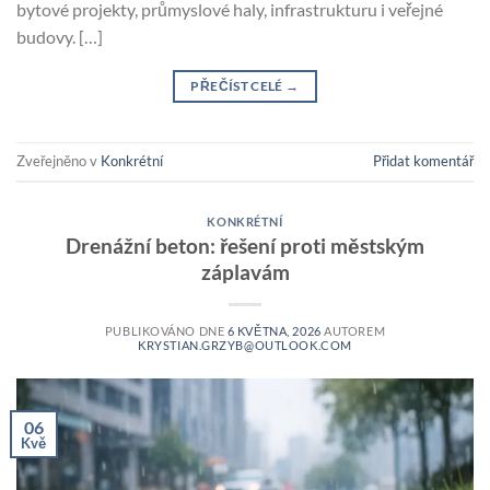
bytové projekty, průmyslové haly, infrastrukturu i veřejné
budovy. […]
PŘEČÍST CELÉ
→
Zveřejněno v
Konkrétní
Přidat komentář
KONKRÉTNÍ
Drenážní beton: řešení proti městským
záplavám
PUBLIKOVÁNO DNE
6 KVĚTNA, 2026
AUTOREM
KRYSTIAN.GRZYB@OUTLOOK.COM
06
Kvě