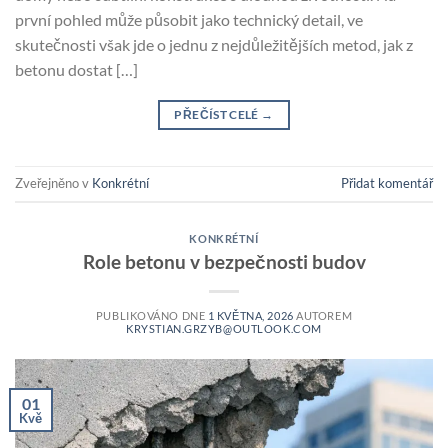
první pohled může působit jako technický detail, ve
skutečnosti však jde o jednu z nejdůležitějších metod, jak z
betonu dostat […]
PŘEČÍST CELÉ
→
Zveřejněno v
Konkrétní
Přidat komentář
KONKRÉTNÍ
Role betonu v bezpečnosti budov
PUBLIKOVÁNO DNE
1 KVĚTNA, 2026
AUTOREM
KRYSTIAN.GRZYB@OUTLOOK.COM
01
Kvě