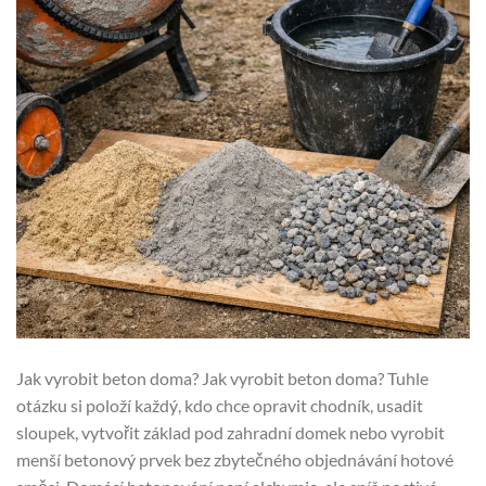
Jak vyrobit beton doma? Jak vyrobit beton doma? Tuhle
otázku si položí každý, kdo chce opravit chodník, usadit
sloupek, vytvořit základ pod zahradní domek nebo vyrobit
menší betonový prvek bez zbytečného objednávání hotové