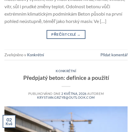
vítr, sůl i prudké změny teplot. Odolnost betonu vůči
extrémním klimatickým podmínkám Beton působí na první
pohled neústupně, téměř jako horský masiv. Ve […]
PŘEČÍST CELÉ
→
Zveřejněno v
Konkrétní
Přidat komentář
KONKRÉTNÍ
Předpjatý beton: definice a použití
PUBLIKOVÁNO DNE
2 KVĚTNA, 2026
AUTOREM
KRYSTIAN.GRZYB@OUTLOOK.COM
02
Kvě