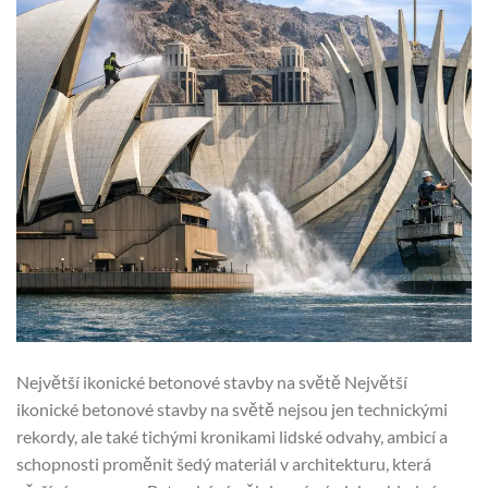
Největší ikonické betonové stavby na světě Největší
ikonické betonové stavby na světě nejsou jen technickými
rekordy, ale také tichými kronikami lidské odvahy, ambicí a
schopnosti proměnit šedý materiál v architekturu, která