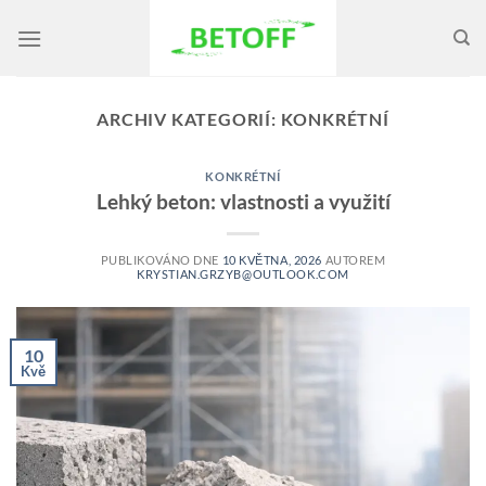
Přeskočit
na
obsah
ARCHIV KATEGORIÍ:
KONKRÉTNÍ
KONKRÉTNÍ
Lehký beton: vlastnosti a využití
PUBLIKOVÁNO DNE
10 KVĚTNA, 2026
AUTOREM
KRYSTIAN.GRZYB@OUTLOOK.COM
10
Kvě