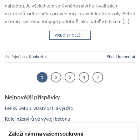
náhodou. Je výsledkem správného návrhu, kvalitních
materiálů, odborného provedení a pravidelné kontroly. Beton
v tomto systému funguje podobně jako páteř v lidském […]
PŘEČÍST CELÉ
→
Zveřejněno v
Konkrétní
Přidat komentář
1
2
3
4
Nejnovější příspěvky
Lehký beton: vlastnosti a využití
Role inženýrů ve vývoji betonu
Beton a moderní architektura: nerozlučná dvojice
Záleží nám na vašem soukromí