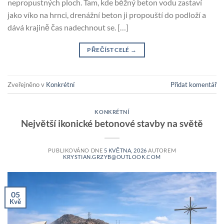
nepropustných ploch. Tam, kde běžný beton vodu zastaví
jako víko na hrnci, drenážní beton ji propouští do podloží a
dává krajině čas nadechnout se. […]
PŘEČÍST CELÉ
→
Zveřejněno v
Konkrétní
Přidat komentář
KONKRÉTNÍ
Největší ikonické betonové stavby na světě
PUBLIKOVÁNO DNE
5 KVĚTNA, 2026
AUTOREM
KRYSTIAN.GRZYB@OUTLOOK.COM
05
Kvě